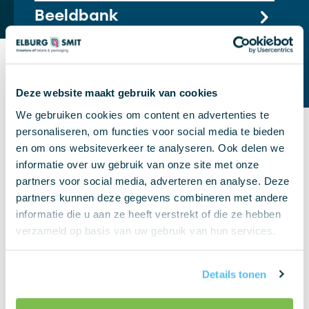
Beeldbank
Conceptontwikkeling
Deze website maakt gebruik van cookies
We gebruiken cookies om content en advertenties te
personaliseren, om functies voor social media te bieden
en om ons websiteverkeer te analyseren. Ook delen we
informatie over uw gebruik van onze site met onze
partners voor social media, adverteren en analyse. Deze
partners kunnen deze gegevens combineren met andere
Wat we doen
informatie die u aan ze heeft verstrekt of die ze hebben
verzameld op basis van uw gebruik van hun services.
Wij zijn een drukkerij met meer dan 90 jaar
ervaring in de productie van etiketten,
verpakkingen en promotiematerialen. Door de
Details tonen
kennis van ons ervaren grafische team, onze
moderne machines en de juiste certificeringen