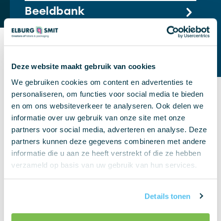
Beeldbank
Conceptontwikkeling
Deze website maakt gebruik van cookies
We gebruiken cookies om content en advertenties te
personaliseren, om functies voor social media te bieden
en om ons websiteverkeer te analyseren. Ook delen we
informatie over uw gebruik van onze site met onze
partners voor social media, adverteren en analyse. Deze
partners kunnen deze gegevens combineren met andere
Wat we doen
informatie die u aan ze heeft verstrekt of die ze hebben
verzameld op basis van uw gebruik van hun services.
Wij zijn een drukkerij met meer dan 90 jaar
ervaring in de productie van etiketten,
verpakkingen en promotiematerialen. Door de
Details tonen
kennis van ons ervaren grafische team, onze
moderne machines en de juiste certificeringen