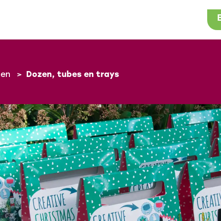
gen
>
Dozen, tubes en trays