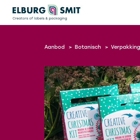
Aanbod
>
Botanisch
>
Verpakkin