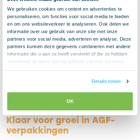
en betrouwbaar te kunnen werken.
We gebruiken cookies om content en advertenties te
personaliseren, om functies voor social media te bieden
Auditresultaat en
en om ons websiteverkeer te analyseren. Ook delen we
verbeterpunten direct
informatie over uw gebruik van onze site met onze
partners voor social media, adverteren en analyse. Deze
opgepakt
partners kunnen deze gegevens combineren met andere
informatie die u aan ze heeft verstrekt of die ze hebben
Tijdens de audit zijn alle onderdelen van het
verzameld op basis van uw gebruik van hun services.
proces beoordeeld. Eventuele kleine
verbeterpunten zijn direct opgepakt. Zo werkt
ook de logistieke afdeling inmiddels met
Details tonen
aanvullende checklijsten en worden
vrachtwagens gecontroleerd op vervuiling of
OK
ongewenste stoffen voordat ze worden ingezet.
Klaar voor groei in AGF-
verpakkingen