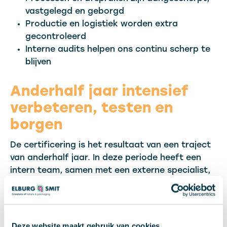
vastgelegd en geborgd
Productie en logistiek worden extra
gecontroleerd
Interne audits helpen ons continu scherp te
blijven
Anderhalf jaar intensief
verbeteren, testen en
borgen
De certificering is het resultaat van een traject
van anderhalf jaar. In deze periode heeft een
intern team, samen met een externe specialist,
stap voor stap gewerkt aan het verbeteren en
vastleggen van onze werkwijze. Van testorders
en materiaalkeuze tot extra controles binnen
productie en logistiek: alles is ingericht om veilig
Deze website maakt gebruik van cookies