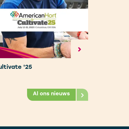
ltivate '25
Al ons nieuws