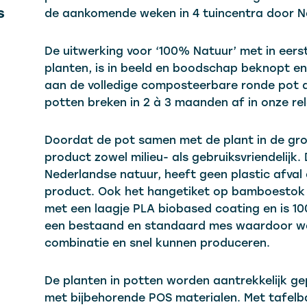
s
de aankomende weken in 4 tuincentra door N
De uitwerking voor ‘100% Natuur’ met in eerst
planten, is in beeld en boodschap beknopt en 
aan de volledige composteerbare ronde pot d
potten breken in 2 à 3 maanden af in onze re
Doordat de pot samen met de plant in de gro
product zowel milieu- als gebruiksvriendelijk
Nederlandse natuur, heeft geen plastic afva
product. Ook het hangetiket op bamboestok i
met een laagje PLA biobased coating en is 10
een bestaand en standaard mes waardoor we 
combinatie en snel kunnen produceren.
De planten in potten worden aantrekkelijk g
met bijbehorende POS materialen. Met tafelba