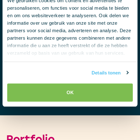
We gebruiken cookies om content en advertenties te
personaliseren, om functies voor social media te bieden
Skontaktuj się z nami
en om ons websiteverkeer te analyseren. Ook delen we
informatie over uw gebruik van onze site met onze
partners voor social media, adverteren en analyse. Deze
Chcesz dowiedzieć się więcej o naszym
partners kunnen deze gegevens combineren met andere
sposobie pracy i produktach? Skontaktuj się z
informatie die u aan ze heeft verstrekt of die ze hebben
nami za pomocą poniższych przycisków.
verzameld op basis van uw gebruik van hun services.
Zadzwoń
Details tonen
Poproś o wycenę
OK