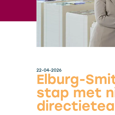
22-04-2026
Elburg-Smi
stap met n
directiete