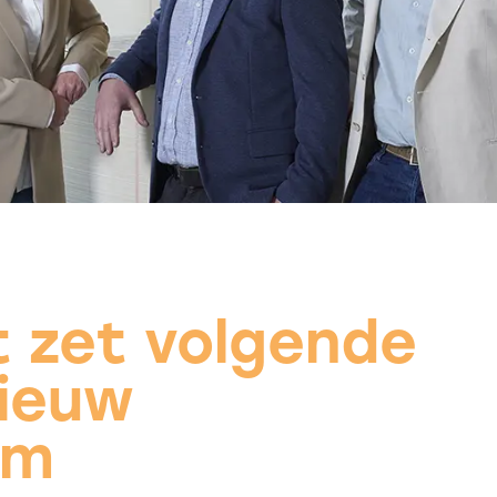
t zet volgende
ieuw
am