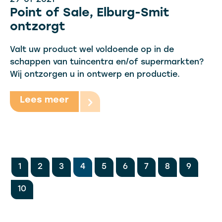
29-01-2021
Point of Sale, Elburg-Smit
ontzorgt
Valt uw product wel voldoende op in de
schappen van tuincentra en/of supermarkten?
Wij ontzorgen u in ontwerp en productie.
Lees meer
1
2
3
4
5
6
7
8
9
10