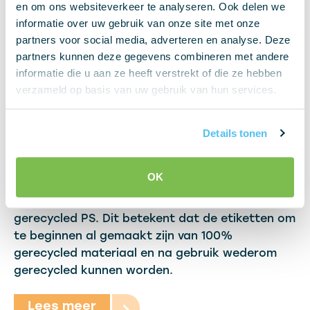
en om ons websiteverkeer te analyseren. Ook delen we
informatie over uw gebruik van onze site met onze
partners voor social media, adverteren en analyse. Deze
partners kunnen deze gegevens combineren met andere
informatie die u aan ze heeft verstrekt of die ze hebben
verzameld op basis van uw gebruik van hun services.
Details tonen
17-04-2018
100% gerecycled kunststof
OK
Vanaf heden zijn onze steeketiketten van 100%
gerecycled PS. Dit betekent dat de etiketten om
te beginnen al gemaakt zijn van 100%
gerecycled materiaal en na gebruik wederom
gerecycled kunnen worden.
Lees meer