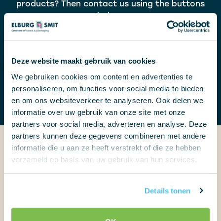
products? Then contact us using the buttons
below.
Call us now
Deze website maakt gebruik van cookies
We gebruiken cookies om content en advertenties te
Request a quote
personaliseren, om functies voor social media te bieden
en om ons websiteverkeer te analyseren. Ook delen we
informatie over uw gebruik van onze site met onze
partners voor social media, adverteren en analyse. Deze
partners kunnen deze gegevens combineren met andere
informatie die u aan ze heeft verstrekt of die ze hebben
verzameld op basis van uw gebruik van hun services.
Portfolio
Details tonen