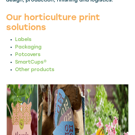
design, production, finishing and logistics.
Our horticulture print
solutions
Labels
Packaging
Potcovers
SmartCups®
Other products