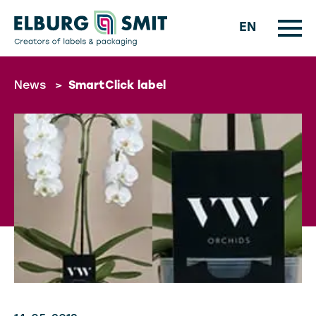
EN
News
>
SmartClick label