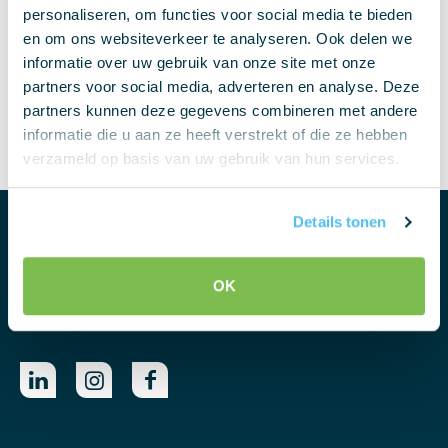
personaliseren, om functies voor social media te bieden
sending an e-mail to
info@elburgsmit.com
.
en om ons websiteverkeer te analyseren. Ook delen we
informatie over uw gebruik van onze site met onze
partners voor social media, adverteren en analyse. Deze
Prev
Next
partners kunnen deze gegevens combineren met andere
informatie die u aan ze heeft verstrekt of die ze hebben
verzameld op basis van uw gebruik van hun services.
Details tonen
OK