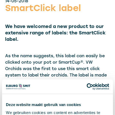
14-05-2018
SmartClick label
We have welcomed a new product to our
extensive range of labels: the SmartClick
label.
As the name suggests, this label can easily be
clicked onto your pot or SmartCup®. VW
Orchids was the first to use this smart click
system to label their orchids. The label is made
from waterproof cardboard, making it a great
replacement for plastic. This label is an
especially smart move if sustainability is part of
your company strategy. If you would like to see
Deze website maakt gebruik van cookies
the added value it can provide please request a
We gebruiken cookies om content en advertenties te
sample from your account manager or by